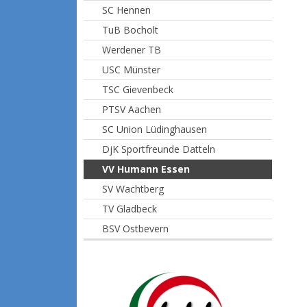
SC Hennen
TuB Bocholt
Werdener TB
USC Münster
TSC Gievenbeck
PTSV Aachen
SC Union Lüdinghausen
DjK Sportfreunde Datteln
VV Humann Essen
SV Wachtberg
TV Gladbeck
BSV Ostbevern