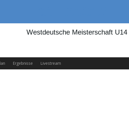
Skip to main navigation (Press Enter).
Skip to main content (Press Enter).
Westdeutsche Meisterschaft U14 w
lan
Ergebnisse
Livestream