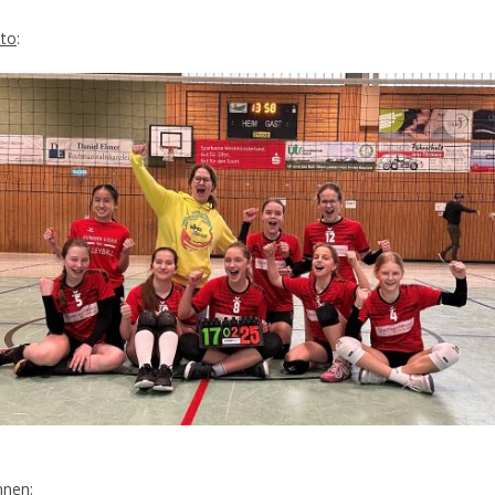
to
:
innen
: